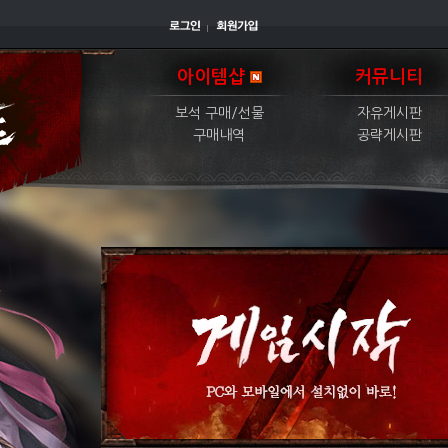
아이템샵
커뮤니티
보석 구매/선물
자유게시판
구매내역
공략게시판